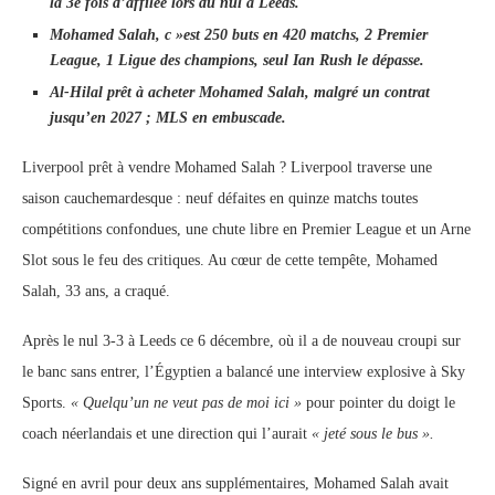
la 3e fois d’affilée lors du nul à Leeds.
Mohamed Salah, c »est 250 buts en 420 matchs, 2 Premier
League, 1 Ligue des champions, seul Ian Rush le dépasse.
Al-Hilal prêt à acheter Mohamed Salah, malgré un contrat
jusqu’en 2027 ; MLS en embuscade.
Liverpool prêt à vendre Mohamed Salah ? Liverpool traverse une
saison cauchemardesque : neuf défaites en quinze matchs toutes
compétitions confondues, une chute libre en Premier League et un Arne
Slot sous le feu des critiques. Au cœur de cette tempête, Mohamed
Salah, 33 ans, a craqué.
Après le nul 3-3 à Leeds ce 6 décembre, où il a de nouveau croupi sur
le banc sans entrer, l’Égyptien a balancé une interview explosive à Sky
Sports.
« Quelqu’un ne veut pas de moi ici »
pour pointer du doigt le
coach néerlandais et une direction qui l’aurait
« jeté sous le bus ».
Signé en avril pour deux ans supplémentaires, Mohamed Salah avait