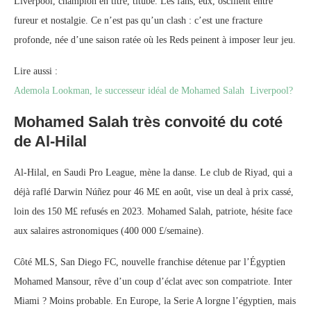
Liverpool, champion en titre, titube. Les fans, eux, oscillent entre
fureur et nostalgie. Ce n’est pas qu’un clash : c’est une fracture
profonde, née d’une saison ratée où les Reds peinent à imposer leur jeu.
Lire aussi :
Ademola Lookman, le successeur idéal de Mohamed Salah Liverpool?
Mohamed Salah très convoité du coté
de Al-Hilal
Al-Hilal, en Saudi Pro League, mène la danse. Le club de Riyad, qui a
déjà raflé Darwin Núñez pour 46 M£ en août, vise un deal à prix cassé,
loin des 150 M£ refusés en 2023. Mohamed Salah, patriote, hésite face
aux salaires astronomiques (400 000 £/semaine).
Côté MLS, San Diego FC, nouvelle franchise détenue par l’Égyptien
Mohamed Mansour, rêve d’un coup d’éclat avec son compatriote. Inter
Miami ? Moins probable. En Europe, la Serie A lorgne l’égyptien, mais