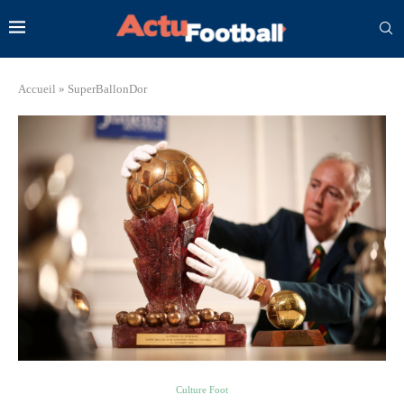
Accueil
»
SuperBallonDor
Culture Foot